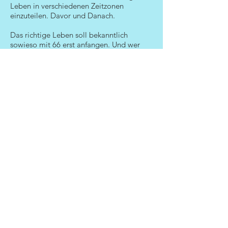
Leben in verschiedenen Zeitzonen
einzuteilen. Davor und Danach.
Das richtige Leben soll bekanntlich
sowieso mit 66 erst anfangen. Und wer
nicht so lange warten will, lebt sein Leben
mit Kinder für den Moment. Voll von
Tagen mit nicht alltäglichem Glück, mit
Liebe und Freude an kleinen Dingen von
grossen Herzen.
Ach, wie ich mich an diesen Jahren
erfreue, mit allen Konsequenzen, mit allen
Facetten die sie mir bieten. Oft möchte
ich dann die Zeit anhalten, mal kurz auf
„Pause“ drücken, um nur den einen
Moment zu geniessen, stillstehen und
einfach zusehen wie sie lachen, meine
Kinder. Aber es geht weiter, immer weiter.
Hey, es gibt viel zu tun – packen wir’s an.
Ihre