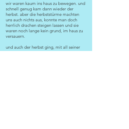
wir waren kaum ins haus zu bewegen. und
schnell genug kam dann wieder der
herbst. aber die herbststürme machten
uns auch nichts aus, konnte man doch
herrlich drachen steigen lassen und sie
waren noch lange kein grund, im haus zu
versauern.
und auch der herbst ging, mit all seiner
pracht und seinen zu erntenden früchten,
in den nächsten winter über, der wieder so
war, wie es sich gehörte: mit eisblumen an
den fenstern und genauso schön wie im
vergangenen jahr.
bis er dann wieder in den frühling
überging. ach, was erzähle ich da? war es
wirklich so? vielleicht hätte meine mutter
andere erinnerungen, aber leider kann ich
sie nicht fragen, sie hat uns schon vor
vielen, vielen jahren verlassen.
ab ostern soll das wetter schön sein, habe