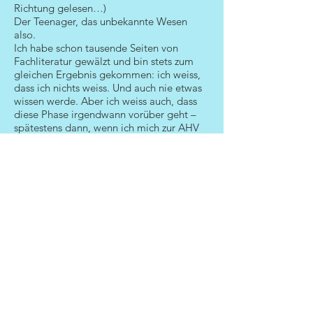
Richtung gelesen…)
Der Teenager, das unbekannte Wesen
also.
Ich habe schon tausende Seiten von
Fachliteratur gewälzt und bin stets zum
gleichen Ergebnis gekommen: ich weiss,
dass ich nichts weiss. Und auch nie etwas
wissen werde. Aber ich weiss auch, dass
diese Phase irgendwann vorüber geht –
spätestens dann, wenn ich mich zur AHV
anmelden kann wegen frühzeitigem
Greisentum.
Ich übertreibe?
Nun, bei mir leben im Moment gerade
zwei Teenies plus ein Kleinkind plus ein
Ehemann (auch nicht immer ganz der
einfachste…) sowie ein Hund. Immerhin,
Mann, Hund und Kleinkind ignorieren
mich nicht und reagieren manchmal noch
vorhersehbar. Die Teenager hingegen…
kommen gerade angeschlurft und teilen
mir mit, dass ich schon wieder zu lange
am PC sitze und ob ich das überhaupt