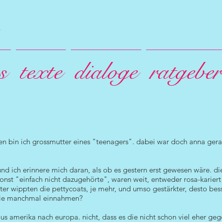
s
texte
dialoge
ratgeber
agen bin ich grossmutter eines "teenagers". dabei war doch anna gera
 und ich erinnere mich daran, als ob es gestern erst gewesen wäre. d
nst "einfach nicht dazugehörte", waren weit, entweder rosa-kariert
er wippten die pettycoats, je mehr, und umso gestärkter, desto bess
 sie manchmal einnahmen?
aus amerika nach europa. nicht, dass es die nicht schon viel eher ge