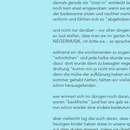
damals gerade als "total in" entdeckt (w
noch kein elast eingewoben: wenn sie en
der badewanne sitzen und nachher warten
uniform und fühlten sich so "abgehoben
und nicht nur darüber – vor allen dinge
so laut stellen, dass man sie im garten 
NEGERMUSIK, ich bitte sie, - so sprachen
während wir die wochenenden zu sogenann
"schnittchen" und jede halbe stunde wu
dazu! dort wurde dann zu besagter neger
drohung "komm mir ja nicht mit einem ki
denn die mühe der aufklärung haben sich
sommer gehabt hätten, hätten wir vielle
schon herausgefunden...
wer erinnert sich im übrigen noch daran
waren "backfische" (und bei uns gab es 
nun schon wieder eine andere bedeutung 
aber vielleicht lag das auch daran, das
heutigen kinder haben diese in unsere s
aus dem duden stammt. sofern sie überh