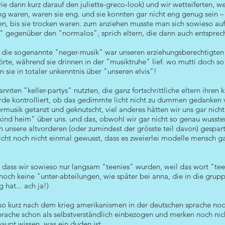
ie dann kurz darauf den juliette-greco-look) und wir wetteiferten, 
g waren, waren sie eng. und sie konnten gar nicht eng genug sein 
, bis sie trocken waren. zum anziehen musste man sich sowieso aufs
" gegenüber den "normalos", sprich eltern, die dann auch entsprec
n die sogenannte "neger-musik" war unseren erziehungsberechtigten 
hörte, während sie drinnen in der "musiktruhe" lief. wo mutti doch s
 sie in totaler unkenntnis über "unseren elvis"!
ten "keller-partys" nutzten, die ganz fortschrittliche eltern ihren 
rde kontrolliert, ob das gedimmte licht nicht zu dummen gedanken v
musik getanzt und geknutscht, viel anderes hätten wir uns gar nich
nd heim" über uns. und das, obwohl wir gar nicht so genau wussten,
 unsere altvorderen (oder zumindest der grösste teil davon) gespar
icht noch nicht einmal gewusst, dass es zweierlei modelle mensch g
, dass wir sowieso nur langsam "teenies" wurden, weil das wort "tee
noch keine "unter-abteilungen, wie später bei anna, die in die grup
hat... ach ja!)
s so kurz nach dem krieg amerikanismen in der deutschen sprache noc
prache schon als selbstverständlich einbezogen und merken noch nic
aupt wissen, was ein duden ist.