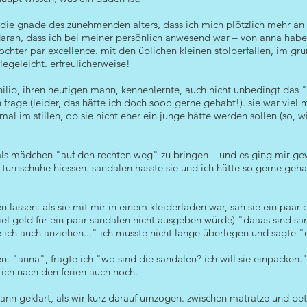
ch die gnade des zunehmenden alters, dass ich mich plötzlich mehr an
h daran, dass ich bei meiner persönlich anwesend war – von anna ha
ochter par excellence. mit den üblichen kleinen stolperfallen, im grun
legeleicht. erfreulicherweise!
 philip, ihren heutigen mann, kennenlernte, auch nicht unbedingt da
n frage (leider, das hätte ich doch sooo gerne gehabt!). sie war vie
l im stillen, ob sie nicht eher ein junge hätte werden sollen (so, 
als mädchen "auf den rechten weg" zu bringen – und es ging mir gew
h turnschuhe hiessen. sandalen hasste sie und ich hätte so gerne geh
n lassen: als sie mit mir in einem kleiderladen war, sah sie ein paar
viel geld für ein paar sandalen nicht ausgeben würde) "daaas sind sa
ich auch anziehen..." ich musste nicht lange überlegen und sagte "o.
ren. "anna", fragte ich "wo sind die sandalen? ich will sie einpacken.
 ich nach den ferien auch noch.
dann geklärt, als wir kurz darauf umzogen. zwischen matratze und be