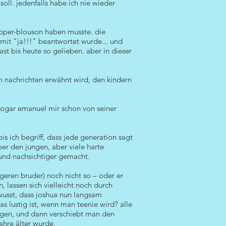
oll. jedenfalls habe ich nie wieder
pper-blouson haben musste. die
 mit "ja!!!" beantwortet wurde... und
ast bis heute so gelieben. aber in dieser
en nachrichten erwähnt wird, den kindern
d sogar emanuel mir schon von seiner
is ich begriff, dass jede generation sagt
ber den jungen, aber viele harte
 und nachsichtiger gemacht.
geren bruder) noch nicht so – oder er
 lassen sich vielleicht noch durch
wusst, dass joshua nun langsam
s lustig ist, wenn man teenie wird? alle
 sagen, und dann verschiebt man den
ahre älter wurde.