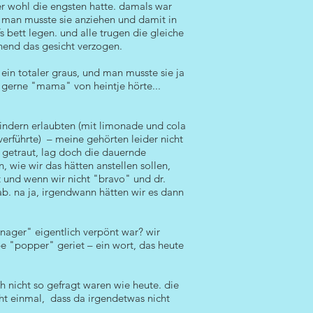
wer wohl die engsten hatte. damals war
– man musste sie anziehen und damit in
 bett legen. und alle trugen die gleiche
hend das gesicht verzogen.
ein totaler graus, und man musste sie ja
o gerne "mama" von heintje hörte...
kindern erlaubten (mit limonade und cola
erführte) – meine gehörten leider nicht
t getraut, lag doch die dauernde
 wie wir das hätten anstellen sollen,
t und wenn wir nicht "bravo" und dr.
ab. na ja, irgendwann hätten wir es dann
nager" eigentlich verpönt war? wir
pe "popper" geriet – ein wort, das heute
h nicht so gefragt waren wie heute. die
ht einmal, dass da irgendetwas nicht