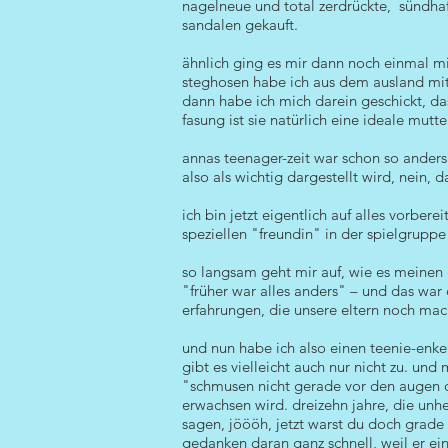
nagelneue und total zerdrückte, sündhaft
sandalen gekauft.
ähnlich ging es mir dann noch einmal 
steghosen habe ich aus dem ausland mitg
dann habe ich mich darein geschickt, dass
fasung ist sie natürlich eine ideale mutter
annas teenager-zeit war schon so anders
also als wichtig dargestellt wird, nein, 
ich bin jetzt eigentlich auf alles vorber
speziellen "freundin" in der spielgruppe 
so langsam geht mir auf, wie es meinen e
"früher war alles anders" – und das war 
erfahrungen, die unsere eltern noch mac
und nun habe ich also einen teenie-enke
gibt es vielleicht auch nur nicht zu. un
"schmusen nicht gerade vor den augen d
erwachsen wird. dreizehn jahre, die unhe
sagen, jöööh, jetzt warst du doch grade 
gedanken daran ganz schnell, weil er ein