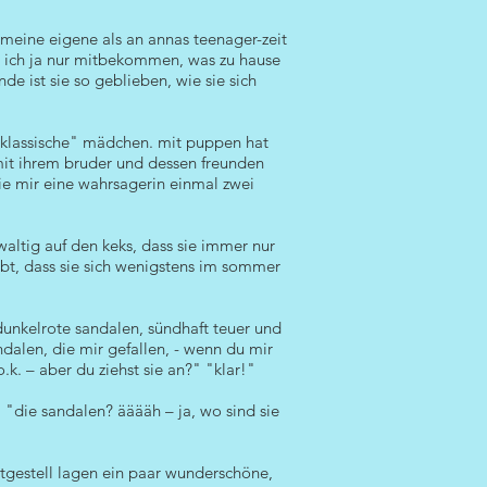
 meine eigene als an annas teenager-zeit
be ich ja nur mitbekommen, was zu hause
de ist sie so geblieben, wie sie sich
s "klassische" mädchen. mit puppen hat
l mit ihrem bruder und dessen freunden
wie mir eine wahrsagerin einmal zwei
altig auf den keks, dass sie immer nur
abt, dass sie sich wenigstens im sommer
 dunkelrote sandalen, sündhaft teuer und
ndalen, die mir gefallen, - wenn du mir
k. – aber du ziehst sie an?" "klar!"
" "die sandalen? ääääh – ja, wo sind sie
ttgestell lagen ein paar wunderschöne,