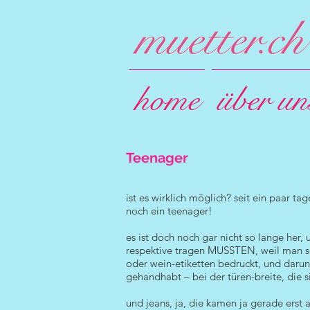
home
über un
Teenager
ist es wirklich möglich? seit ein paar t
noch ein teenager!
es ist doch noch gar nicht so lange her,
respektive tragen MUSSTEN, weil man so
oder wein-etiketten bedruckt, und darunt
gehandhabt – bei der türen-breite, die
und jeans, ja, die kamen ja gerade erst 