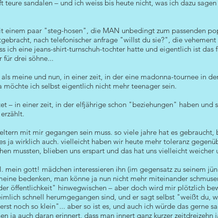
 teure sandalen – und ich weiss bis heute nicht, was ich dazu sagen s
mit einem paar "steg-hosen", die MAN unbedingt zum passenden po
ebracht, nach telefonischer anfrage "willst du sie?", die vehement
 ich eine jeans-shirt-turnschuh-tochter hatte und eigentlich ist das f
 für drei söhne...
 als meine und nun, in einer zeit, in der eine madonna-tournee in d
da möchte ich selbst eigentlich nicht mehr teenager sein.
eitet – in einer zeit, in der elfjährige schon "beziehungen" haben un
erzählt.
ltern mit mir gegangen sein muss. so viele jahre hat es gebraucht, b
es ja wirklich auch. vielleicht haben wir heute mehr toleranz gegenü
hen mussten, blieben uns erspart und das hat uns vielleicht weicher
l. mein gott! mädchen interessieren ihn (im gegensatz zu seinem jün
d meine bedenken, man könne ja nun nicht mehr miteinander schmusen,
er öffentlichkeit" hinwegwischen – aber doch wird mir plötzlich be
imlich schnell herumgegangen sind, und er sagt selbst "weißt du, wa
erst noch so klein"... aber so ist es, und auch ich würde das gerne
en ja auch daran erinnert, dass man innert ganz kurzer zeitdreizehn j