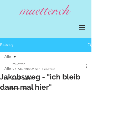
Beitrag
Alle
muetter
Alle
23. Mai 2018
2 Min. Lesezeit
Jakobsweg - "ich bleib
Anna Schreiber
dann mal hier"
Stella van Bergen