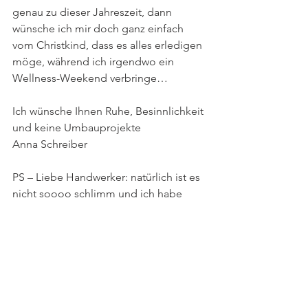
genau zu dieser Jahreszeit, dann 
wünsche ich mir doch ganz einfach 
vom Christkind, dass es alles erledigen 
möge, während ich irgendwo ein 
Wellness-Weekend verbringe…
Ich wünsche Ihnen Ruhe, Besinnlichkeit 
und keine Umbauprojekte 
Anna Schreiber
PS – Liebe Handwerker: natürlich ist es 
nicht soooo schlimm und ich habe 
übertrieben. Bei uns arbeiten 
ausgezeichnete und fähige 
Handwerker – es muss an meiner 
eigenen Wahrnehmung liegen…
Anna Schreiber