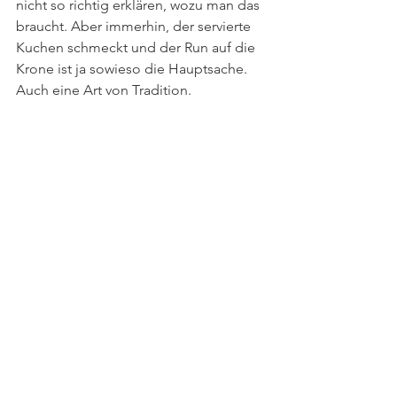
nicht so richtig erklären, wozu man das 
braucht. Aber immerhin, der servierte 
Kuchen schmeckt und der Run auf die 
Krone ist ja sowieso die Hauptsache. 
Auch eine Art von Tradition.
Die Tradition lebt!
Eine einzige Tradition scheint über die 
Jahre in unveränderter Form überlebt 
zu haben: die der gestressten Mutter, 
die verzweifelt versucht, Geschichten 
am Leben zu halten, die sich selbst 
widersprechen. Und die sich dann 
immer weiter verstrickt in 
irgendwelchen Aussagen, die kaum 
Hand und Fuss haben. Der Beweis 
also, dass man für das Gute doch 
lügen darf? Hm, hm…