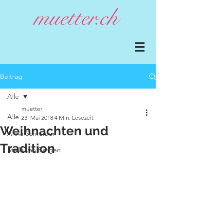
Beitrag
Alle
muetter
Alle
23. Mai 2018
4 Min. Lesezeit
Weihnachten und
Anna Schreiber
Tradition
Stella van Bergen