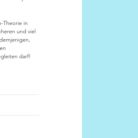
-Theorie in 
cheren und viel 
demjenigen, 
en 
leiten darf!