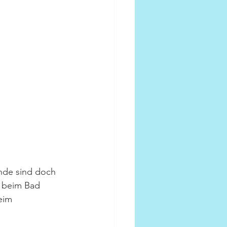
ände sind doch 
 beim Bad 
eim 