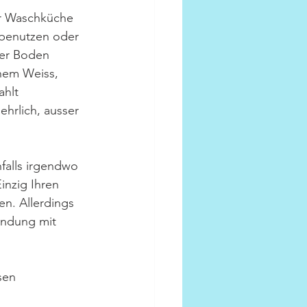
der Waschküche 
benutzen oder 
Der Boden 
hem Weiss, 
hlt 
ehrlich, ausser 
falls irgendwo 
inzig Ihren 
n. Allerdings 
indung mit 
sen