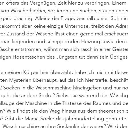
n öfters das Vergnügen, Zeit hier zu verbringen. Einem L
 von Wäsche hierher, sortieren und suchen, stauen und 
ganz prächtig. Alleine die Frage, weshalb unser Sohn in
kommt aber keine einzige Unterhose, treibt den Adrena
r Zustand der Wäsche lässt einen gerne mal erschauer
enan liegenden und scheppernden Heizung sowie den e
sche entströmen, wähnt man sich rasch in einer Geister
imigen Hosentaschen des Jüngsten tut dann sein Übriges
e meinen Körper hier überzieht, habe ich mich mittlerwe
ten Mysterien überhaupt, auf das ich hier treffe, beschäf
 2 Socken in die Waschmaschine hineingeben und nur no
geht die andere Socke? Siehst sie während des Waschg
ullauge der Maschine in die Tristesse des Raumes und bes
? Wie findet sie den Weg hinaus aus dem theoretisch d
? Gibt die Mama-Socke das jahrhundertelang gehütete 
r Waschmaschine an ihre Sockenkinder weiter? Wird der 