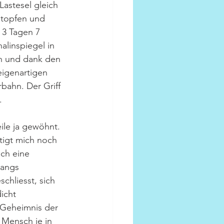
astesel gleich 
stopfen und 
 3 Tagen 7 
linspiegel in 
n und dank den 
igenartigen 
bahn. Der Griff 
.
ile ja gewöhnt. 
tigt mich noch 
ch eine 
angs 
chliesst, sich 
icht 
Geheimnis der 
Mensch je in 