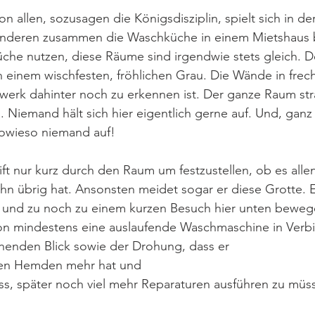
on allen, sozusagen die Königsdisziplin, spielt sich in 
 anderen zusammen die Waschküche in einem Mietshaus 
che nutzen, diese Räume sind irgendwie stets gleich. 
n einem wischfesten, fröhlichen Grau. Die Wände in frec
erk dahinter noch zu erkennen ist. Der ganze Raum stra
 Niemand hält sich hier eigentlich gerne auf. Und, ganz 
 sowieso niemand auf!
ift nur kurz durch den Raum um festzustellen, ob es allen
ihn übrig hat. Ansonsten meidet sogar er diese Grotte. E
und zu noch zu einem kurzen Besuch hier unten bewege
on mindestens eine auslaufende Waschmaschine in Verb
henden Blick sowie der Drohung, dass er
eren Hemden mehr hat und
ss, später noch viel mehr Reparaturen ausführen zu müs