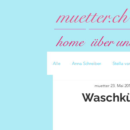
home
über un
Alle
Anna Schreiber
Stella v
muetter
23. Mai 20
Waschkü