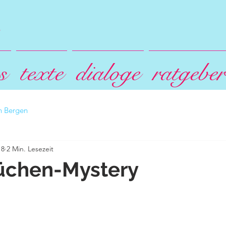
s
texte
dialoge
ratgeber
an Bergen
18
2 Min. Lesezeit
chen-Mystery